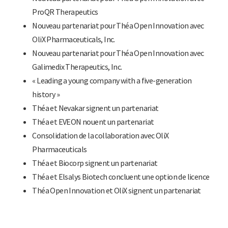
ProQR Therapeutics
Nouveau partenariat pour Théa Open Innovation avec
OliX Pharmaceuticals, Inc.
Nouveau partenariat pour Théa Open Innovation avec
Galimedix Therapeutics, Inc.
« Leading a young company with a five-generation
history »
Théa et Nevakar signent un partenariat
Théa et EVEON nouent un partenariat
Consolidation de la collaboration avec OliX
Pharmaceuticals
Théa et Biocorp signent un partenariat
Théa et Elsalys Biotech concluent une option de licence
Théa Open Innovation et OliX signent un partenariat